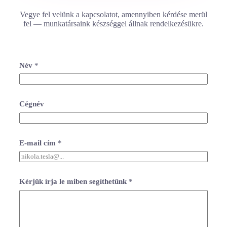
Vegye fel velünk a kapcsolatot, amennyiben kérdése merül
fel — munkatársaink készséggel állnak rendelkezésükre.
Név
*
*
Cégnév
í
r
j
a
C
E-mail cím
*
é
g
n
é
Kérjük írja le miben segíthetünk
*
v