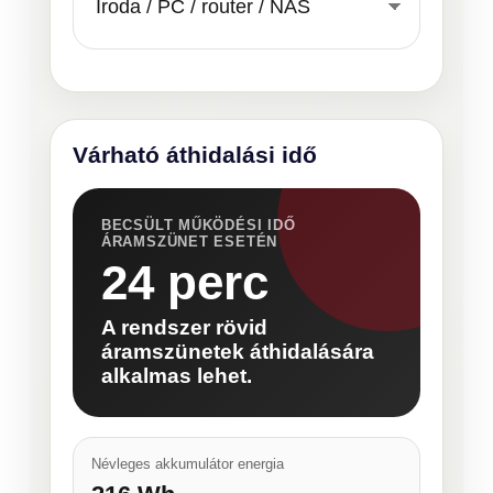
Várható áthidalási idő
BECSÜLT MŰKÖDÉSI IDŐ
ÁRAMSZÜNET ESETÉN
24 perc
A rendszer rövid
áramszünetek áthidalására
alkalmas lehet.
Névleges akkumulátor energia