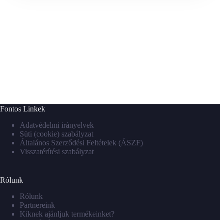
Fontos Linkek
Adatvédelmi irányelvek
Süti (cookie) szabályzat
Általános Szerződési Feltételek (ÁSZF)
Visszatérítési szabályzat
Rólunk
Rólunk
Partnereink
Kiknek ajánljuk termékeinket?