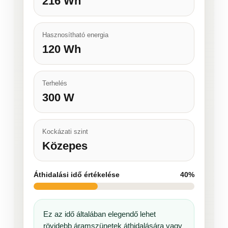
216 Wh
Hasznosítható energia
120 Wh
Terhelés
300 W
Kockázati szint
Közepes
Áthidalási idő értékelése
40%
Ez az idő általában elegendő lehet
rövidebb áramszünetek áthidalására vagy