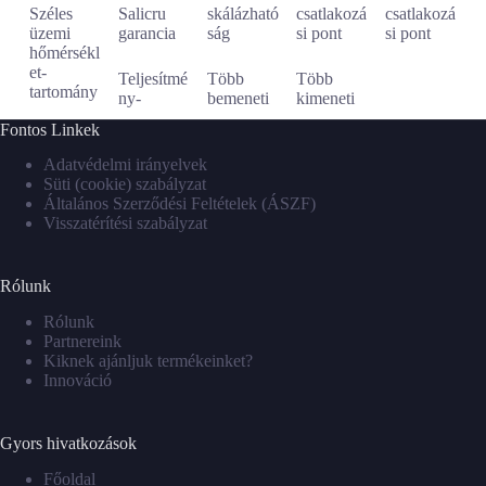
Széles
Salicru
skálázható
csatlakozá
csatlakozá
üzemi
garancia
ság
si pont
si pont
hőmérsékl
et-
Teljesítmé
Több
Több
tartomány
ny-
bemeneti
kimeneti
Fontos Linkek
Adatvédelmi irányelvek
Süti (cookie) szabályzat
Általános Szerződési Feltételek (ÁSZF)
Visszatérítési szabályzat
Rólunk
Rólunk
Partnereink
Kiknek ajánljuk termékeinket?
Innováció
Gyors hivatkozások
Főoldal