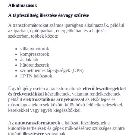
Alkalmazások
A tápfeszültség illesztése és/vagy szűrése
A transzformátorokat számos iparágban alkalmazzák, például
az iparban, építőiparban, energetikában és a hajózási
szektorban, többek között:
villanymotorok
kompresszorok
átalakítók
hűtőrendszerek
szünetmentes tápegységek (UPS)
IT/TN hálózatok
Ügyféligény esetén a transzformátorok
eltérő feszültségekkel
és frekvenciákkal
készülhetnek, valamint rendelkezhetnek
például
elektrosztatikus árnyékolással
az elsődleges és
másodlagos tekercsek között, különböző felületkezelésekkel,
kerekekkel vagy egyéb kiegészítőkkel.
Az
autotranszformátorok
a hálózati feszültségnek a
különféle terhelések és gépek működéséhez szükséges szintre
történő
illesztésére
szolgálnak.