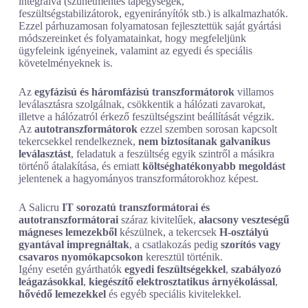
integrálva (szünetmentes tápegységek,
feszültségstabilizátorok, egyenirányítók stb.) is alkalmazhatók.
Ezzel párhuzamosan folyamatosan fejlesztettük saját gyártási
módszereinket és folyamatainkat, hogy megfeleljünk
ügyfeleink igényeinek, valamint az egyedi és speciális
követelményeknek is.
Az
egyfázisú és háromfázisú transzformátorok
villamos
leválasztásra szolgálnak, csökkentik a hálózati zavarokat,
illetve a hálózatról érkező feszültségszint beállítását végzik.
Az
autotranszformátorok
ezzel szemben sorosan kapcsolt
tekercsekkel rendelkeznek,
nem biztosítanak galvanikus
leválasztást
, feladatuk a feszültség egyik szintről a másikra
történő átalakítása, és emiatt
költséghatékonyabb megoldást
jelentenek a hagyományos transzformátorokhoz képest.
A Salicru
IT sorozatú transzformátorai és
autotranszformátorai
száraz kivitelűek,
alacsony veszteségű
mágneses lemezekből
készülnek, a tekercsek
H-osztályú
gyantával impregnáltak
, a csatlakozás pedig
szorítós vagy
csavaros nyomókapcsokon
keresztül történik.
Igény esetén gyárthatók
egyedi feszültségekkel
,
szabályozó
leágazásokkal
,
kiegészítő elektrosztatikus árnyékolással
,
hővédő lemezekkel
és egyéb speciális kivitelekkel.