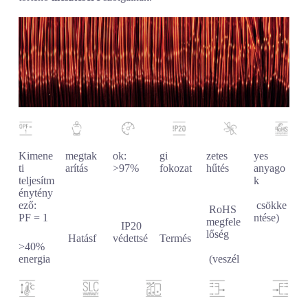
Kimene
megtak
ok:
gi
zetes
yes
ti
arítás
>97%
fokozat
hűtés
anyago
teljesítm
k
énytény
ező:
csökke
RoHS
PF = 1
ntése)
megfele
IP20
lőség
Hatásf
védettsé
Termés
>40%
energia
(veszél