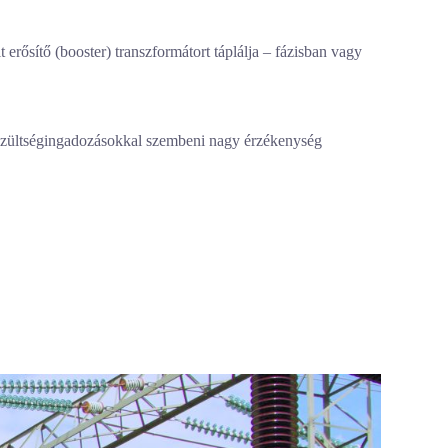
 erősítő (booster) transzformátort táplálja – fázisban vagy
 feszültségingadozásokkal szembeni nagy érzékenység