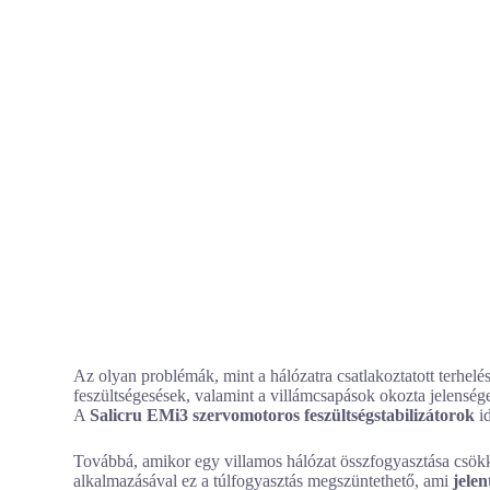
Az olyan problémák, mint a hálózatra csatlakoztatott terhelés
feszültségesések, valamint a villámcsapások okozta jelenségek
A
Salicru EMi3 szervomotoros feszültségstabilizátorok
id
Továbbá, amikor egy villamos hálózat összfogyasztása csökk
alkalmazásával ez a túlfogyasztás megszüntethető, ami
jelen