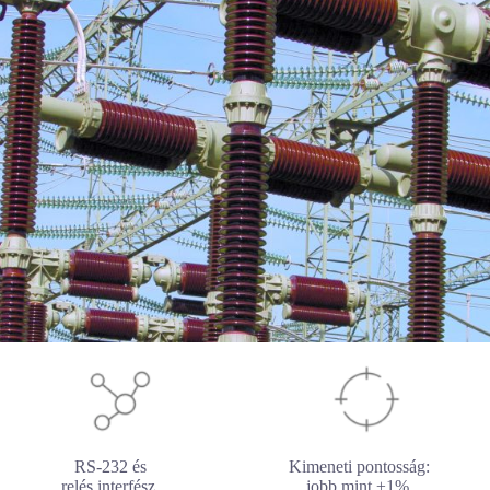
RS-232 és
Kimeneti pontosság:
N
relés interfész
jobb mint ±1%