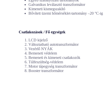
Egyéb szabályozási tartományok
Galvanikus leválasztó transzformátor
Kimeneti kismegszakító
Bővített üzemi hőmérséklet-tartomány –20 °C-ig
Csatlakozások / Fő egységek
LCD kijelző
Változtatható autotranszformátor
Vezérlő NYÁK
Bemeneti védelem
Bemeneti és kimeneti csatlakozók
Túlfeszültség-védelem
Motor tápegység transzformátor
Booster transzformátor