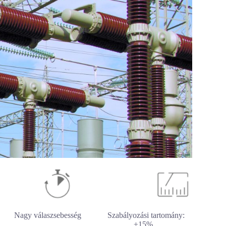
agy válaszsebesség
Szabályozási tartomány:
±15%