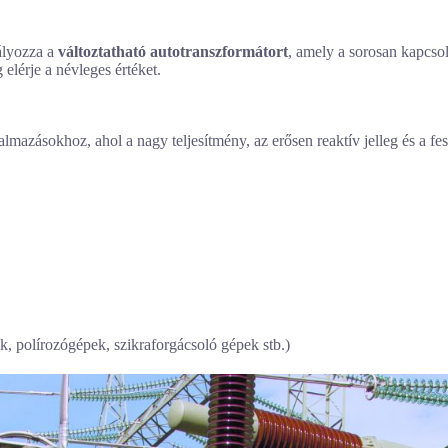
ályozza a
változtatható autotranszformátort
, amely a sorosan kapcsolt
elérje a névleges értéket.
kalmazásokhoz, ahol a nagy teljesítmény, az erősen reaktív jelleg és a
, polírozógépek, szikraforgácsoló gépek stb.)