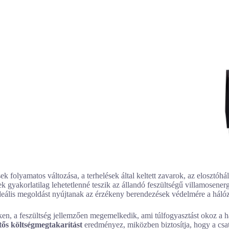
ek folyamatos változása, a terhelések által keltett zavarok, az elosztóh
 gyakorlatilag lehetetlenné teszik az állandó feszültségű villamosenergi
eális megoldást nyújtanak az érzékeny berendezések védelmére a hálóz
en, a feszültség jellemzően megemelkedik, ami túlfogyasztást okoz a h
tős költségmegtakarítást
eredményez, miközben biztosítja, hogy a csat