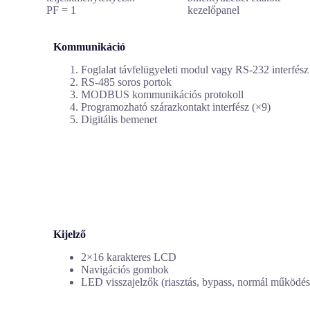
PF = 1
kezelőpanel
Kommunikáció
Foglalat távfelügyeleti modul vagy RS-232 interfés
RS-485 soros portok
MODBUS kommunikációs protokoll
Programozható szárazkontakt interfész (×9)
Digitális bemenet
Kijelző
2×16 karakteres LCD
Navigációs gombok
LED visszajelzők (riasztás, bypass, normál működé