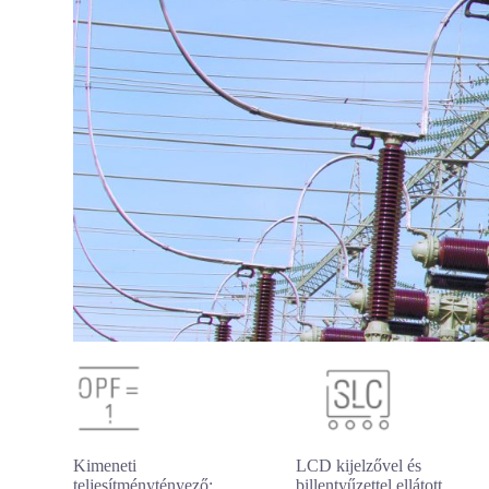
Kimeneti
LCD kijelzővel és
teljesítménytényező:
billentyűzettel ellátott