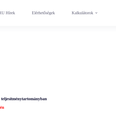
U Hírek
Elérhetőségek
Kalkulátorok
A teljesítménytartományban
tén