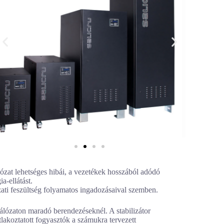
álózat lehetséges hibái, a vezetékek hosszából adódó
a-ellátást.
ati feszültség folyamatos ingadozásaival szemben.
álózaton maradó berendezéseknél. A stabilizátor
lakoztatott fogyasztók a számukra tervezett