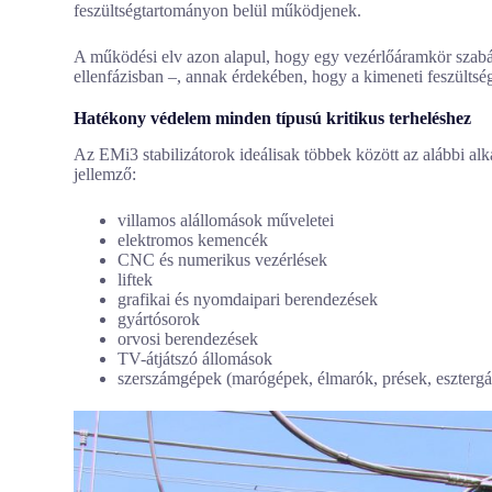
feszültségtartományon belül működjenek.
A működési elv azon alapul, hogy egy vezérlőáramkör szab
ellenfázisban –, annak érdekében, hogy a kimeneti feszültség 
Hatékony védelem minden típusú kritikus terheléshez
Az EMi3 stabilizátorok ideálisak többek között az alábbi al
jellemző:
villamos alállomások műveletei
elektromos kemencék
CNC és numerikus vezérlések
liftek
grafikai és nyomdaipari berendezések
gyártósorok
orvosi berendezések
TV-átjátszó állomások
szerszámgépek (marógépek, élmarók, prések, esztergák