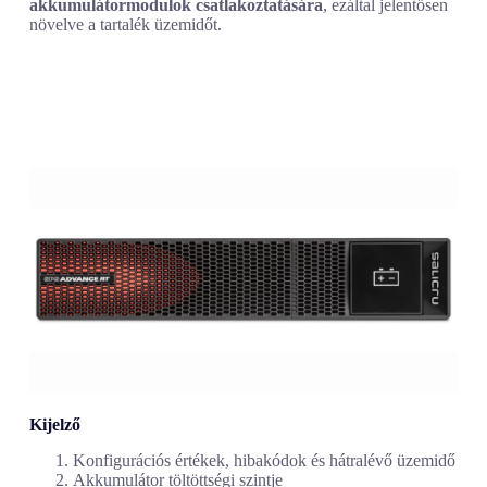
akkumulátormodulok csatlakoztatására
, ezáltal jelentősen
növelve a tartalék üzemidőt.
Kijelző
Konfigurációs értékek, hibakódok és hátralévő üzemidő
Akkumulátor töltöttségi szintje