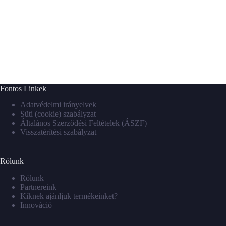
Fontos Linkek
Adatvédelmi irányelvek
Süti (cookie) szabályzat
Általános Szerződési Feltételek (ÁSZF)
Visszatérítési szabályzat
Rólunk
Rólunk
Partnereink
Kiknek ajánljuk termékeinket?
Innováció