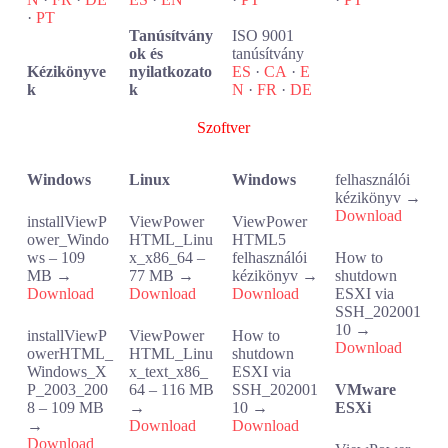
·
PT
Tanúsítvány
ISO 9001
ok és
tanúsítvány
Kézikönyve
nyilatkozato
ES
·
CA
·
E
k
k
N
·
FR
·
DE
Szoftver
Windows
Linux
Windows
felhasználói
kézikönyv →
Download
installViewP
ViewPower
ViewPower
ower_Windo
HTML_Linu
HTML5
ws – 109
x_x86_64 –
felhasználói
How to
MB →
77 MB →
kézikönyv →
shutdown
Download
Download
Download
ESXI via
SSH_202001
10 →
installViewP
ViewPower
How to
Download
owerHTML_
HTML_Linu
shutdown
Windows_X
x_text_x86_
ESXI via
P_2003_200
64 – 116 MB
SSH_202001
VMware
8 – 109 MB
→
10 →
ESXi
→
Download
Download
Download