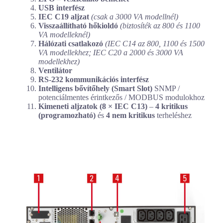
USB interfész
IEC C19 aljzat
(csak a 3000 VA modellnél)
Visszaállítható hőkioldó
(biztosíték az 800 és 1100
VA modelleknél)
Hálózati csatlakozó
(IEC C14 az 800, 1100 és 1500
VA modellekhez; IEC C20 a 2000 és 3000 VA
modellekhez)
Ventilátor
RS-232 kommunikációs interfész
Intelligens bővítőhely (Smart Slot)
SNMP /
potenciálmentes érintkezős / MODBUS modulokhoz
Kimeneti aljzatok (8 × IEC C13)
–
4 kritikus
(programozható)
és
4 nem kritikus
terheléshez