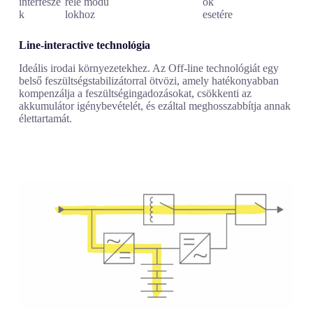
interfésze
relé modu
ok
k
lokhoz
esetére
Line-interactive technológia
Ideális irodai környezetekhez. Az Off-line technológiát egy
belső feszültségstabilizátorral ötvözi, amely hatékonyabban
kompenzálja a feszültségingadozásokat, csökkenti az
akkumulátor igénybevételét, és ezáltal meghosszabbítja annak
élettartamát.