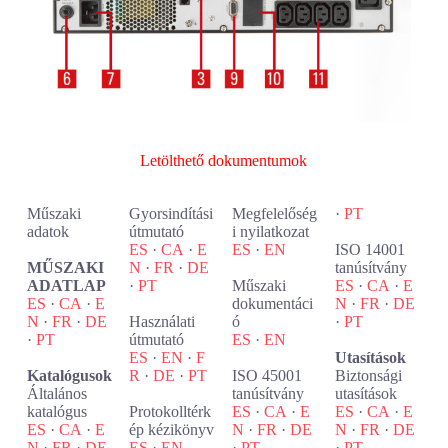
Letölthető dokumentumok
Műszaki
Gyorsindítási
Megfelelőség
·
PT
adatok
útmutató
i nyilatkozat
ES
·
CA
·
E
ES
·
EN
ISO 14001
MŰSZAKI
N
·
FR
·
DE
tanúsítvány
ADATLAP
·
PT
Műszaki
ES
·
CA
·
E
ES
·
CA
·
E
dokumentáci
N
·
FR
·
DE
N
·
FR
·
DE
Használati
ó
·
PT
·
PT
útmutató
ES
·
EN
ES
·
EN
·
F
Utasítások
Katalógusok
R
·
DE
·
PT
ISO 45001
Biztonsági
Általános
tanúsítvány
utasítások
katalógus
Protokolltérk
ES
·
CA
·
E
ES
·
CA
·
E
ES
·
CA
·
E
ép kézikönyv
N
·
FR
·
DE
N
·
FR
·
DE
N
·
FR
·
DE
ES
·
EN
·
PT
·
PT