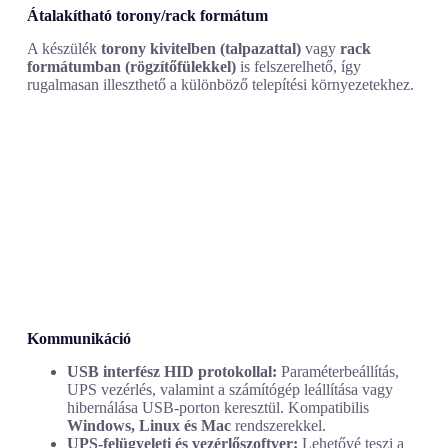
Átalakítható torony/rack formátum
A készülék
torony kivitelben (talpazattal)
vagy
rack
formátumban (rögzítőfülekkel)
is felszerelhető, így
rugalmasan illeszthető a különböző telepítési környezetekhez.
Kommunikáció
USB interfész HID protokollal:
Paraméterbeállítás,
UPS vezérlés, valamint a számítógép leállítása vagy
hibernálása USB-porton keresztül. Kompatibilis
Windows, Linux és Mac
rendszerekkel.
UPS-felügyeleti és vezérlőszoftver:
Lehetővé teszi a