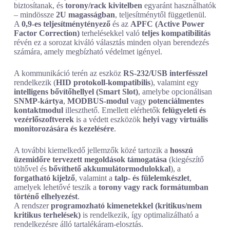
biztosítanak, és
torony/rack kivitelben
egyaránt használhatók
– mindössze
2U magasságban
, teljesítménytől függetlenül.
A
0,9-es teljesítménytényező
és az
APFC (Active Power
Factor Correction)
terhelésekkel való
teljes kompatibilitás
révén ez a sorozat kiváló választás minden olyan berendezés
számára, amely megbízható védelmet igényel.
A kommunikáció terén az eszköz
RS-232/USB interfésszel
rendelkezik (
HID protokoll-kompatibilis
), valamint egy
intelligens bővítőhellyel (Smart Slot)
, amelybe opcionálisan
SNMP-kártya
,
MODBUS-modul
vagy
potenciálmentes
kontaktmodul
illeszthető. Emellett elérhetők
felügyeleti és
vezérlőszoftverek
is a védett eszközök
helyi vagy virtuális
monitorozására és kezelésére
.
A további kiemelkedő jellemzők közé tartozik a
hosszú
üzemidőre tervezett megoldások támogatása
(kiegészítő
töltővel és
bővíthető akkumulátormodulokkal
), a
forgatható kijelző
, valamint a
talp- és fülelemkészlet
,
amelyek lehetővé teszik a
torony vagy rack formátumban
történő elhelyezést
.
A rendszer
programozható kimenetekkel (kritikus/nem
kritikus terhelések)
is rendelkezik, így optimalizálható a
rendelkezésre álló tartalékáram-elosztás.