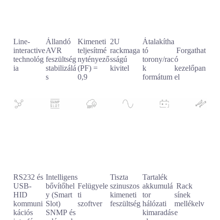
Line-
Állandó
Kimeneti
2U
Átalakítha
interactive
AVR
teljesítmé
rackmaga
tó
Forgathat
technológ
feszültség
nytényező
sságú
torony/rac
ó
ia
stabilizálá
(PF) =
kivitel
k
kezelőpan
s
0,9
formátum
el
RS232 és
Intelligens
Tiszta
Tartalék
USB-
bővítőhel
Felügyele
szinuszos
akkumulá
Rack
HID
y (Smart
ti
kimeneti
tor
sínek
kommuni
Slot)
szoftver
feszültség
hálózati
mellékelv
kációs
SNMP és
kimaradás
e