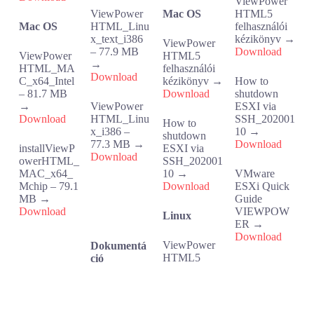
ViewPower
ViewPower
Mac OS
HTML5
Mac OS
HTML_Linu
felhasználói
x_text_i386
kézikönyv →
ViewPower
– 77.9 MB
Download
ViewPower
HTML5
→
HTML_MA
felhasználói
Download
C_x64_Intel
kézikönyv →
How to
– 81.7 MB
Download
shutdown
→
ViewPower
ESXI via
Download
HTML_Linu
SSH_202001
How to
x_i386 –
10 →
shutdown
77.3 MB →
Download
installViewP
ESXI via
Download
owerHTML_
SSH_202001
MAC_x64_
10 →
VMware
Mchip – 79.1
Download
ESXi Quick
MB →
Guide
Download
VIEWPOW
Linux
ER →
Download
ViewPower
Dokumentá
HTML5
ció