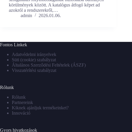
körülmények között. A katalógus átfogó képet ad
azokról a rendszerekről,…
admin
2026.01.06.
Fontos Linkek
Adatvédelmi irányelvek
Süti (cookie) szabályzat
Általános Szerződési Feltételek (ÁSZF)
Visszatérítési szabályzat
Rólunk
Rólunk
Partnereink
Kiknek ajánljuk termékeinket?
Innováció
Gyors hivatkozások