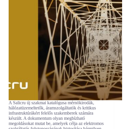
A Salicru új szakmai katalógusa mérnökirodák,
hálózatüzemeltetők, áramszolgáltatók és kritikus
infrastruktúrákért felelős szakemberek számára
készült. A dokumentum olyan megbízható
megoldásokat mutat be, amelyek célja az elektromos
szolgáltatás folytonosságának biztosítása bármilyen