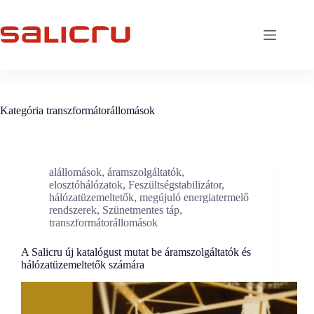
Skip
to
content
Kategória
transzformátorállomások
alállomások
,
áramszolgáltatók
,
elosztóhálózatok
,
Feszültségstabilizátor
,
hálózatüzemeltetők
,
megújuló energiatermelő
rendszerek
,
Szünetmentes táp
,
transzformátorállomások
A Salicru új katalógust mutat be áramszolgáltatók és
hálózatüzemeltetők számára