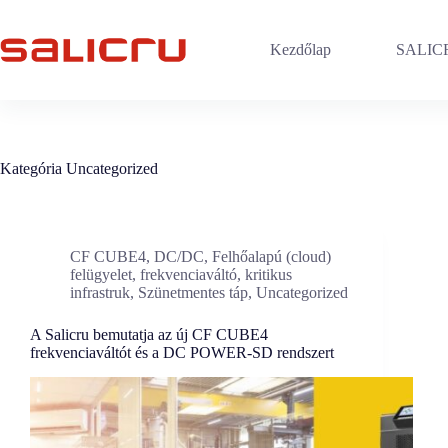
Skip
to
content
Kezdőlap
SALICR
Kategória
Uncategorized
CF CUBE4
,
DC/DC
,
Felhőalapú (cloud)
felügyelet
,
frekvenciaváltó
,
kritikus
infrastruk
,
Szünetmentes táp
,
Uncategorized
A Salicru bemutatja az új CF CUBE4
frekvenciaváltót és a DC POWER-SD rendszert