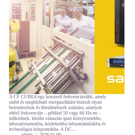
A CF CUBE4 egy korszerű frekvenciaváltó, amely
stabil és megbízható energiaellátást biztosít olyan
berendezések és létesítmények számára, amelyek
eltérő frekvencián – például 50 vagy 60 Hz-en –
működnek. Ideális választás ipari környezetekbe,
laboratóriumokba, közlekedési infrastruktúrákba és
technológiai központokba. A DC…
admin
2026.01.06.