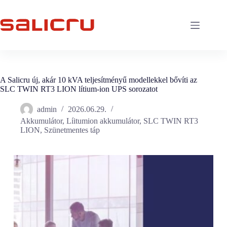
Skip
to
content
A Salicru új, akár 10 kVA teljesítményű modellekkel bővíti az
SLC TWIN RT3 LION lítium-ion UPS sorozatot
admin
2026.06.29.
Akkumulátor
,
Líitumion akkumulátor
,
SLC TWIN RT3
LION
,
Szünetmentes táp