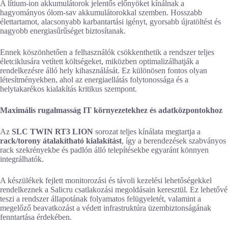
A lítium-ion akkumulátorok jelentős előnyöket kínálnak a
hagyományos ólom-sav akkumulátorokkal szemben. Hosszabb
élettartamot, alacsonyabb karbantartási igényt, gyorsabb újratöltést és
nagyobb energiasűrűséget biztosítanak.
Ennek köszönhetően a felhasználók csökkenthetik a rendszer teljes
életciklusára vetített költségeket, miközben optimalizálhatják a
rendelkezésre álló hely kihasználását. Ez különösen fontos olyan
létesítményekben, ahol az energiaellátás folytonossága és a
helytakarékos kialakítás kritikus szempont.
Maximális rugalmasság IT környezetekhez és adatközpontokhoz
Az
SLC TWIN RT3 LION
sorozat teljes kínálata megtartja a
rack/torony átalakítható kialakítást
, így a berendezések szabványos
rack szekrényekbe és padlón álló telepítésekbe egyaránt könnyen
integrálhatók.
A készülékek fejlett monitorozási és távoli kezelési lehetőségekkel
rendelkeznek a Salicru csatlakozási megoldásain keresztül. Ez lehetővé
teszi a rendszer állapotának folyamatos felügyeletét, valamint a
megelőző beavatkozást a védett infrastruktúra üzembiztonságának
fenntartása érdekében.