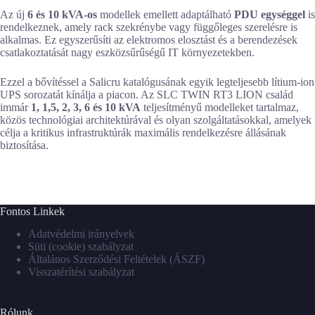
Az új
6 és 10 kVA-os
modellek emellett adaptálható
PDU egységgel
is
rendelkeznek, amely rack szekrénybe vagy függőleges szerelésre is
alkalmas. Ez egyszerűsíti az elektromos elosztást és a berendezések
csatlakoztatását nagy eszközsűrűségű IT környezetekben.
Ezzel a bővítéssel a Salicru katalógusának egyik legteljesebb lítium-ion
UPS sorozatát kínálja a piacon. Az SLC TWIN RT3 LION család
immár
1, 1,5, 2, 3, 6 és 10 kVA
teljesítményű modelleket tartalmaz,
közös technológiai architektúrával és olyan szolgáltatásokkal, amelyek
célja a kritikus infrastruktúrák maximális rendelkezésre állásának
biztosítása.
Fontos Linkek
Adatvédelmi irányelvek
Süti (cookie) szabályzat
Általános Szerződési Feltételek (ÁSZF)
Visszatérítési szabályzat
Rólunk