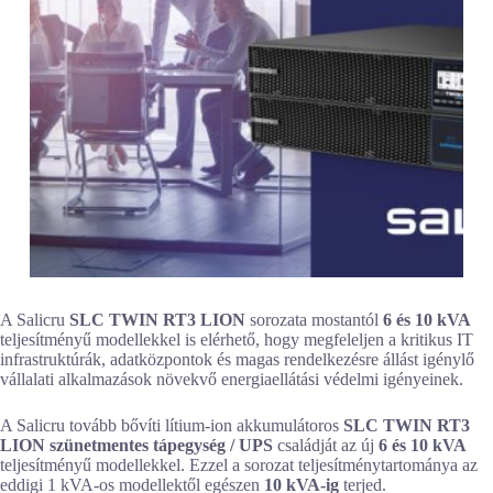
A Salicru
SLC TWIN RT3 LION
sorozata mostantól
6 és 10 kVA
teljesítményű modellekkel is elérhető, hogy megfeleljen a kritikus IT
infrastruktúrák, adatközpontok és magas rendelkezésre állást igénylő
vállalati alkalmazások növekvő energiaellátási védelmi igényeinek.
A Salicru tovább bővíti lítium-ion akkumulátoros
SLC TWIN RT3
LION szünetmentes tápegység / UPS
családját az új
6 és 10 kVA
teljesítményű modellekkel. Ezzel a sorozat teljesítménytartománya az
eddigi 1 kVA-os modellektől egészen
10 kVA-ig
terjed.