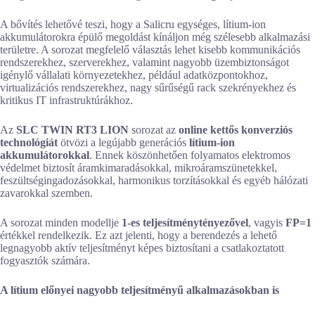
A bővítés lehetővé teszi, hogy a Salicru egységes, lítium-ion
akkumulátorokra épülő megoldást kínáljon még szélesebb alkalmazási
területre. A sorozat megfelelő választás lehet kisebb kommunikációs
rendszerekhez, szerverekhez, valamint nagyobb üzembiztonságot
igénylő vállalati környezetekhez, például adatközpontokhoz,
virtualizációs rendszerekhez, nagy sűrűségű rack szekrényekhez és
kritikus IT infrastruktúrákhoz.
Az
SLC TWIN RT3 LION
sorozat az
online kettős konverziós
technológiát
ötvözi a legújabb generációs
lítium-ion
akkumulátorokkal
. Ennek köszönhetően folyamatos elektromos
védelmet biztosít áramkimaradásokkal, mikroáramszünetekkel,
feszültségingadozásokkal, harmonikus torzításokkal és egyéb hálózati
zavarokkal szemben.
A sorozat minden modellje
1-es teljesítménytényezővel
, vagyis
FP=1
értékkel rendelkezik. Ez azt jelenti, hogy a berendezés a lehető
legnagyobb aktív teljesítményt képes biztosítani a csatlakoztatott
fogyasztók számára.
A lítium előnyei nagyobb teljesítményű alkalmazásokban is