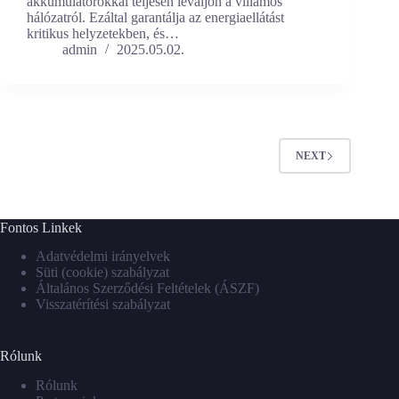
akkumulátorokkal teljesen leváljon a villamos
hálózatról. Ezáltal garantálja az energiaellátást
kritikus helyzetekben, és…
admin
2025.05.02.
NEXT
Fontos Linkek
Adatvédelmi irányelvek
Süti (cookie) szabályzat
Általános Szerződési Feltételek (ÁSZF)
Visszatérítési szabályzat
Rólunk
Rólunk