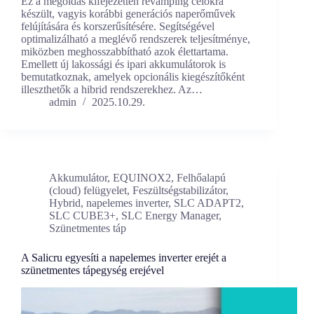
Ez a megoldás kifejezetten revamping célokra
készült, vagyis korábbi generációs naperőművek
felújítására és korszerűsítésére. Segítségével
optimalizálható a meglévő rendszerek teljesítménye,
miközben meghosszabbítható azok élettartama.
Emellett új lakossági és ipari akkumulátorok is
bemutatkoznak, amelyek opcionális kiegészítőként
illeszthetők a hibrid rendszerekhez. Az…
admin
2025.10.29.
Akkumulátor
,
EQUINOX2
,
Felhőalapú
(cloud) felügyelet
,
Feszültségstabilizátor
,
Hybrid
,
napelemes inverter
,
SLC ADAPT2
,
SLC CUBE3+
,
SLC Energy Manager
,
Szünetmentes táp
A Salicru egyesíti a napelemes inverter erejét a
szünetmentes tápegység erejével