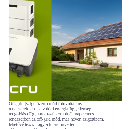
Off-grid (szigetüzem) mód fotovoltaikus
rendszerekben – a valódi energiafüggetlenség
megoldása Egy tárolással kombinált napelemes
rendszerben az off-grid mód, más néven szigetüzem,
lehetővé teszi, hogy a hibrid inverter