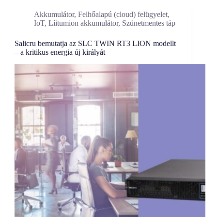
Akkumulátor
,
Felhőalapú (cloud) felügyelet
,
IoT
,
Líitumion akkumulátor
,
Szünetmentes táp
Salicru bemutatja az SLC TWIN RT3 LION modellt
– a kritikus energia új királyát