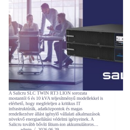
A Salicru SLC TWIN RT3 LION sorozata
mostantól 6 és 10 kVA teljesítményű modellekkel is
elérhető, hogy megfeleljen a kritikus IT
infrastruktúrák, adatközpontok és magas
rendelkezésre állást igénylő vállalati alkalmazások
növekvő energiaellátási védelmi igényeinek. A
Salicru tovább bővíti lítium-ion akkumulátoros…
admin
2026.06.29.