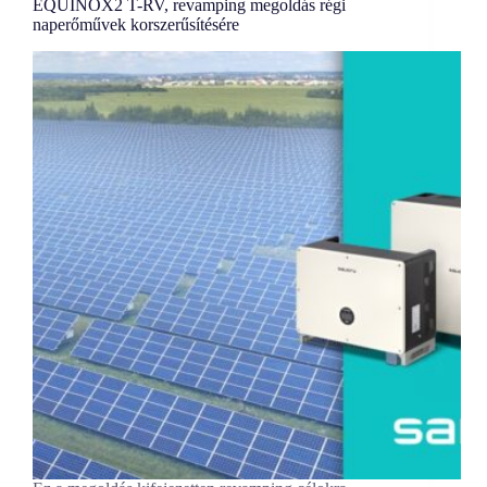
EQUINOX2 T-RV, revamping megoldás régi
naperőművek korszerűsítésére