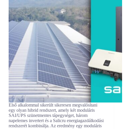
Első alkalommal sikerült sikeresen megvalósítani
egy olyan hibrid rendszert, amely két moduláris
SAI/UPS szünetmentes tápegységet, három
napelemes invertert és a Salicru energiagazdálkodási
rendszerét kombinálja. Az eredmény egy moduláris