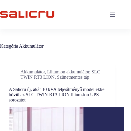
Skip
to
content
Kategória
Akkumulátor
Akkumulátor
,
Líitumion akkumulátor
,
SLC
TWIN RT3 LION
,
Szünetmentes táp
A Salicru új, akár 10 kVA teljesítményű modellekkel
bővíti az SLC TWIN RT3 LION lítium-ion UPS
sorozatot