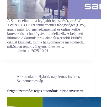
A Salicru elindította legújabb fejlesztését, az SLC
TWIN RT3 LION szünetmentes tápegységet (UPS),
amely natív IoT-menedzsmenttel és online kettős
konverziós technológiával rendelkezik. A beépített
lítiumion-akkumulátorok akár tízszer több kisütési
ciklust kínálnak, mint a hagyományos megoldások,
miközben rendkívül gyors töltést és…
admin
2025.10.01.
Akkumulátor
,
Hybrid
,
napelemes inverter
,
Szünetmentes táp
Sziget üzemmód: teljes autonómia hibrid inverterrel