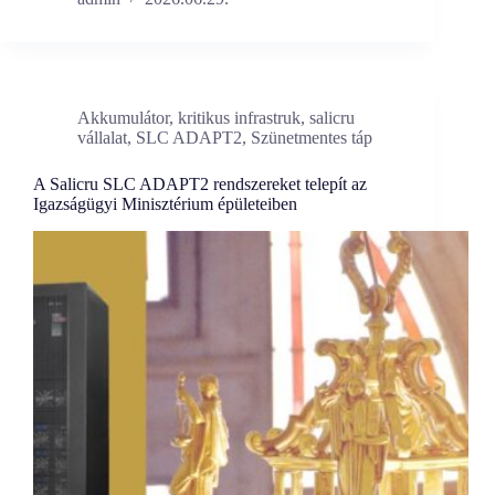
Akkumulátor
,
kritikus infrastruk
,
salicru
vállalat
,
SLC ADAPT2
,
Szünetmentes táp
A Salicru SLC ADAPT2 rendszereket telepít az
Igazságügyi Minisztérium épületeiben