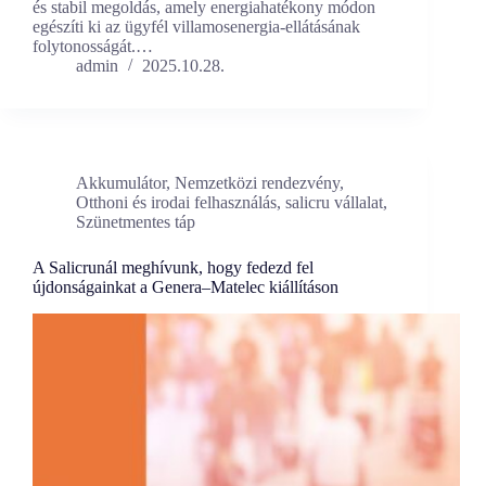
és stabil megoldás, amely energiahatékony módon
egészíti ki az ügyfél villamosenergia-ellátásának
folytonosságát.…
admin
2025.10.28.
Akkumulátor
,
Nemzetközi rendezvény
,
Otthoni és irodai felhasználás
,
salicru vállalat
,
Szünetmentes táp
A Salicrunál meghívunk, hogy fedezd fel
újdonságainkat a Genera–Matelec kiállításon