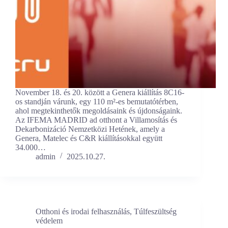
November 18. és 20. között a Genera kiállítás 8C16-
os standján várunk, egy 110 m²-es bemutatótérben,
ahol megtekinthetők megoldásaink és újdonságaink.
Az IFEMA MADRID ad otthont a Villamosítás és
Dekarbonizáció Nemzetközi Hetének, amely a
Genera, Matelec és C&R kiállításokkal együtt
34.000…
admin
2025.10.27.
Otthoni és irodai felhasználás
,
Túlfeszültség
védelem