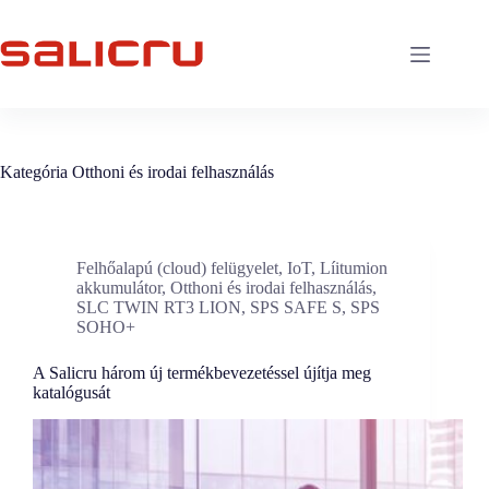
Skip
to
content
Kategória
Otthoni és irodai felhasználás
Felhőalapú (cloud) felügyelet
,
IoT
,
Líitumion
akkumulátor
,
Otthoni és irodai felhasználás
,
SLC TWIN RT3 LION
,
SPS SAFE S
,
SPS
SOHO+
A Salicru három új termékbevezetéssel újítja meg
katalógusát