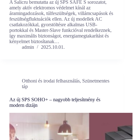
A Salicru bemutatta az új SPS SAFE S sorozatot,
amely aktív elektromos védelmet kínál az
áramingadozások, túlfeszültségek, villámcsapások és
feszültségfluktuációk ellen. Az új modellek AC
csatlakozókkal, gyorstöltésre alkalmas USB-
portokkal és Master-Slave funkcióval rendelkeznek,
így maximális biztonságot, energiamegtakarítást és
kényelmet biztosítanak…
admin
2025.10.01.
Otthoni és irodai felhasználás
,
Szünetmentes
táp
Az új SPS SOHO+ – nagyobb teljesítmény és
modern dizájn