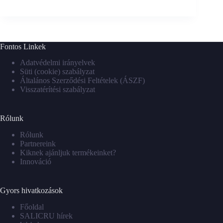
Fontos Linkek
Adatvédelmi irányelvek
Süti (cookie) szabályzat
Általános Szerződési Feltételek (ÁSZF)
Visszatérítési szabályzat
Rólunk
Rólunk
Partnereink
Kiknek ajánljuk termékeinket?
Innováció
Gyors hivatkozások
Főoldal
SALICRU hírek