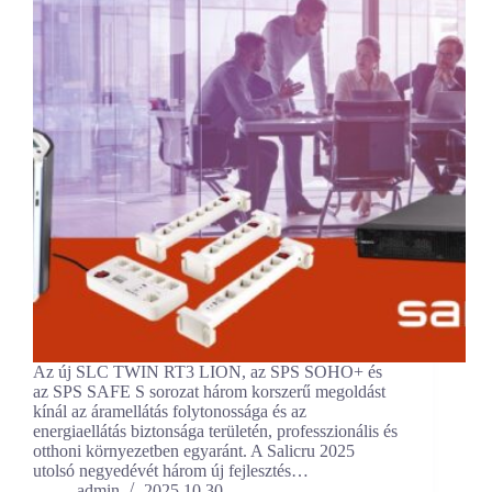
Az új SLC TWIN RT3 LION, az SPS SOHO+ és
az SPS SAFE S sorozat három korszerű megoldást
kínál az áramellátás folytonossága és az
energiaellátás biztonsága területén, professzionális és
otthoni környezetben egyaránt. A Salicru 2025
utolsó negyedévét három új fejlesztés…
admin
2025.10.30.